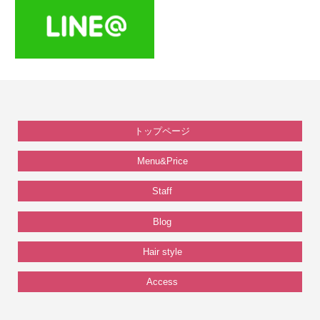
トップページ
Menu&Price
Staff
Blog
Hair style
Access