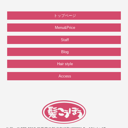
トップページ
Menu&Price
Staff
Blog
Hair style
Access