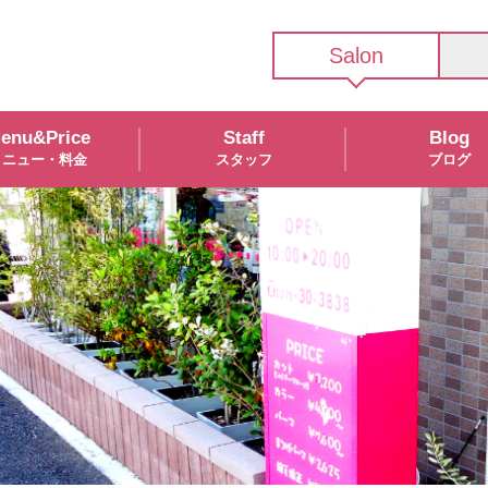
Salon
enu&Price
Staff
Blog