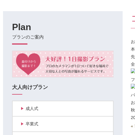
Plan
プランのご案内
お
本
先
全
フ
大人向けプラン
バ
お
成人式
秋
2
卒業式
«