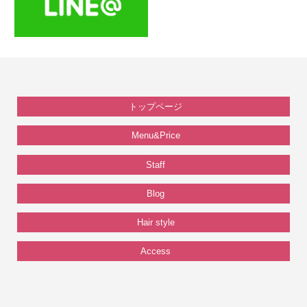
トップページ
Menu&Price
Staff
Blog
Hair style
Access