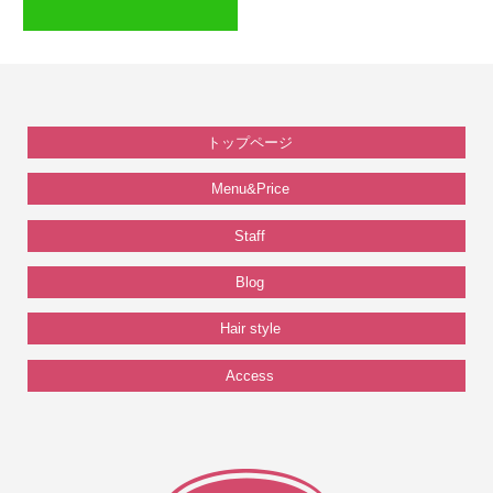
トップページ
Menu&Price
Staff
Blog
Hair style
Access