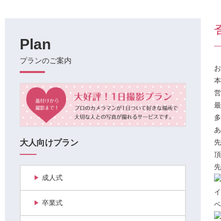
Plan
プランのご案内
お
本
営
最
多
あ
大人向けプラン
先
頂
先
成人式
イ
卒業式
ベ