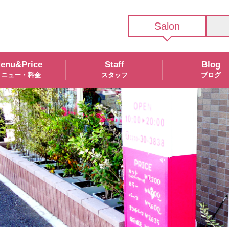
Salon
enu&Price
Staff
Blog