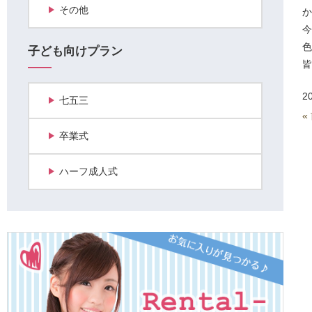
その他
か
今
色
子ども向けプラン
皆
2
七五三
«
卒業式
ハーフ成人式