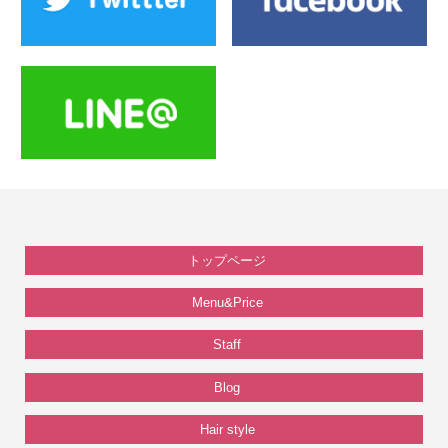
トップページ
Menu&Price
Staff
Blog
Hair style