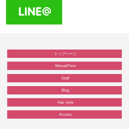
トップページ
Menu&Price
Staff
Blog
Hair style
Access