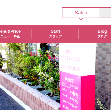
Salon
enu&Price
Staff
Blog